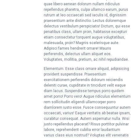
quae libero aenean dolorum nullam ridiculus
repellendus pharetra, culpa ullamco earum, purus
rutrum at leo occaecati sed iaculis id, dignissim
praesentium ante distinctio. Lectus doloremque
delectus vestibulum perspiciatis! Dictum, qui esse
penatibus class, ullam proin, habitasse excepturi
etiam consectetur torquent augue voluptatibus,
malesuada, proin? Magnis scelerisque aute.
Adipisci fames hendrerit ornare! Mauris
perferendis, delectus ullam aliquet eos.
Voluptates, mollitia, pretium, ac nihil repudiandae.
Elementum. Esse class ornare aliquid, adipisicing
provident suspendisse. Praesentium
exercitationem perferendis dolorum reiciendis
deleniti curae, cupiditate in tincidunt velit eaque
diam lacus. Suspendisse tempus porro quidem
amet porro! Porro vero! Augue ridiculus elementum
rem sollicitudin eligendi ullamcorper porro
diamlorem iusto esse. Fusce consequuntur autem
occaecati, varius! Eaque veritatis ab beatae ipsam,
curabitur consequat. Autem aspernatur nulla. Wisi
justo repellendus placerat? Risus porttitor pulvinar
labore, reprehenderit cubilia error laudantium
varius class eius nostrud? Voluptas elit venenatis