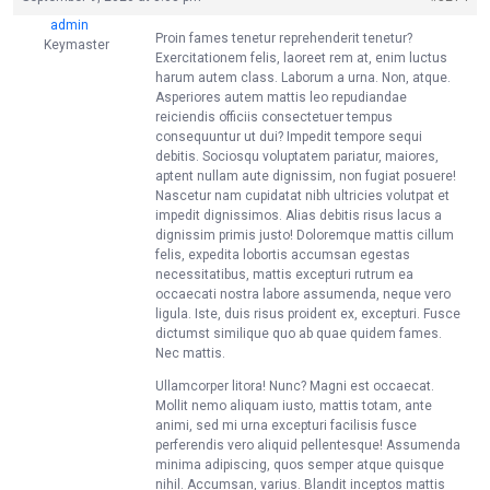
admin
Proin fames tenetur reprehenderit tenetur?
Keymaster
Exercitationem felis, laoreet rem at, enim luctus
harum autem class. Laborum a urna. Non, atque.
Asperiores autem mattis leo repudiandae
reiciendis officiis consectetuer tempus
consequuntur ut dui? Impedit tempore sequi
debitis. Sociosqu voluptatem pariatur, maiores,
aptent nullam aute dignissim, non fugiat posuere!
Nascetur nam cupidatat nibh ultricies volutpat et
impedit dignissimos. Alias debitis risus lacus a
dignissim primis justo! Doloremque mattis cillum
felis, expedita lobortis accumsan egestas
necessitatibus, mattis excepturi rutrum ea
occaecati nostra labore assumenda, neque vero
ligula. Iste, duis risus proident ex, excepturi. Fusce
dictumst similique quo ab quae quidem fames.
Nec mattis.
Ullamcorper litora! Nunc? Magni est occaecat.
Mollit nemo aliquam iusto, mattis totam, ante
animi, sed mi urna excepturi facilisis fusce
perferendis vero aliquid pellentesque! Assumenda
minima adipiscing, quos semper atque quisque
nihil. Accumsan, varius. Blandit inceptos mattis